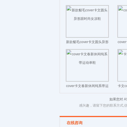
弹力连袜靴玛丽珍瘦瘦靴
一字
新款貂毛cover卡文圆头异形
cov
跟时尚女凉鞋
cover卡文春新休闲纯系带运
卡文c
动单鞋
如果您对 
感兴趣，请留下您的联系方式,
在线咨询