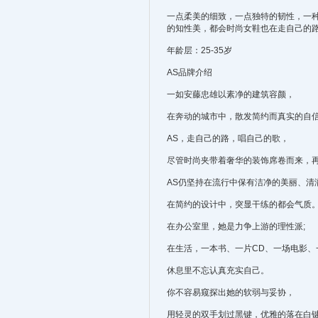
一点柔美的细致，一点独特的韧性，一
的知性美，都会时尚女鞋也在走自己的
年龄层：25-35岁
AS品牌介绍
一如安藤忠雄以素净的建筑容颜，
在奔动的城市中，散发简约而真实的自
AS，走自己的路，唱自己的歌，
尽管时尚夹带着奢华的装饰席卷而来，
AS仍坚持在流行中保有洁净的美丽、清
在简约的设计中，突显干练的都会气质
在办公室里，她是力争上游的理性派;
在生活，一本书、一片CD、一场电影、
休息里不忘认真充实自己。
你不容易窥探出她的软弱与妥协，
用轻灵的双手划过黑键，优雅的落在白