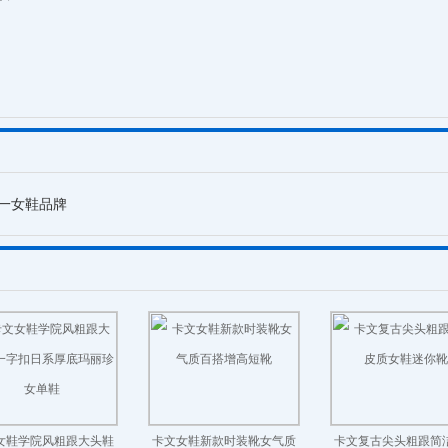
第一女鞋品牌
女鞋学院风粗跟大头鞋
卡文女鞋新款时装靴女气质
卡文复古尖头粗跟简