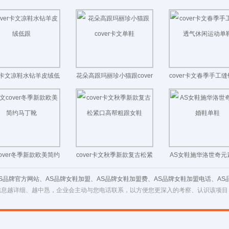
扣日系厚底玛丽珍女单
百搭增高短靴
女鞋迷你靴
鞋
er卡文凉鞋水钻羊皮绒低
花朵高跟玛丽珍小猫跟cover
cover卡文春季手工
跟
卡文单鞋
休闲运动单鞋
over冬季新款欧美简约
cover卡文秋季新款复古松紧
AS女鞋施华洛世奇元
马丁靴
口高帮粗跟女鞋
单鞋
AS品牌官方网站、AS品牌女鞋加盟、AS品牌女鞋加盟费、AS品牌女鞋加盟电话、AS
信息越详细、越中恳，企业会主动与您电话联系，以方便您更深入的考察、认识该项目