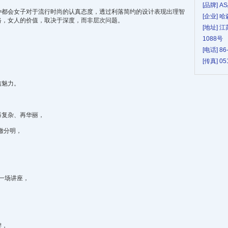
[品牌] A
种都会女子对于流行时尚的认真态度，透过利落简约的设计表现出理智
[企业]
路，女人的价值，取决于深度，而非层次问题。
[地址]
1088号
[电话] 86
[传真] 05
信魅力。
再复杂、再华丽，
澈分明，
。
一场讲座，
键，