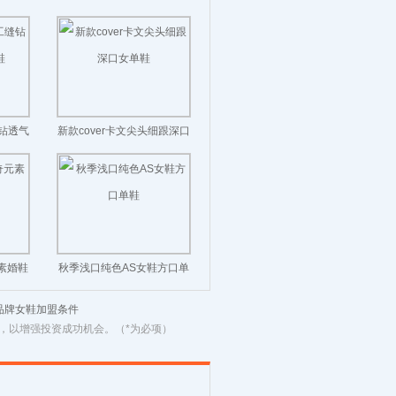
头迷你靴裸靴
缝钻透气
新款cover卡文尖头细跟深口
女单鞋
素婚鞋
秋季浅口纯色AS女鞋方口单
鞋
品牌女鞋加盟条件
，以增强投资成功机会。（*为必项）