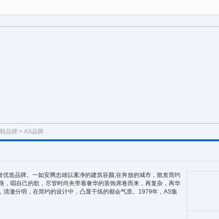
鞋品牌
> AS品牌
优造品牌。一如安腾忠雄以素净的建筑容颜;在奔放的城市，散发简约
的路，唱自己的歌，尽管时尚夹带着奢华的装饰席卷而来，再复杂，再华
，清澈分明，在简约的设计中，凸显干练的都会气质。1979年，AS集