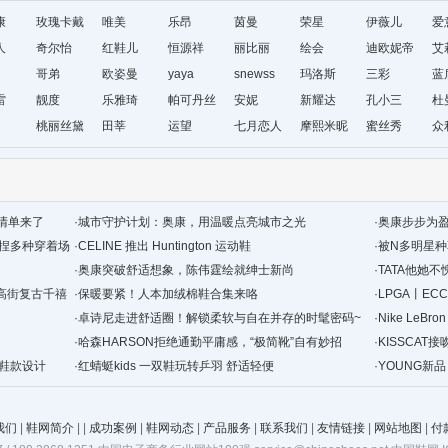
康
玫瑰卡戴
唯美
乐昂
茵曼
荣星
伊薇儿
爱
人
尔
奇尔怡
红鞋儿
恒源祥
丽比丽
绘会
迪欧妮帝
艾
哥弟
欧姿曼
yaya
snewss
玛洛斯
盛
三彩
蓝
雷
靓度
乐雅琦
帕可丹丝
安妮
新耀达
孔小三
杜
桃丽丝黛
田莘
运望
七月恋人
摩熙米昵
蜜丝秀
众
清单来了
·
城市守护计划：奥康，用温暖点亮城市之光
·
奥康步步为
拿捏多种穿着场
·
CELINE 推出 Huntington 运动鞋
·
被N多明星
·
奥康突破舒适想象，陈伟霆绘就绅士新尚
·
TATA他她
定义高街复古千禧
·
保暖要紧！人本加绒棉鞋合集来咯
·
LPGA丨E
·
卓诗尼走进舒适圈！解锁柔软与自在并存的时髦密码~
·
Nike LeBr
·
哈森HARSON拒绝通勤平庸感，“极简靴”自有妙招
·
KISSCA
 联名鞋款设计
·
红蜻蜓kids 一双鞋玩转乒羽 舒适轻便
班精华”
·
YOUNG新
靴 解锁你的
我们
|
鞋网简介
|
|
成功案例
|
鞋网动态
|
产品服务
|
联系我们
|
友情链接
|
网站地图
|
付