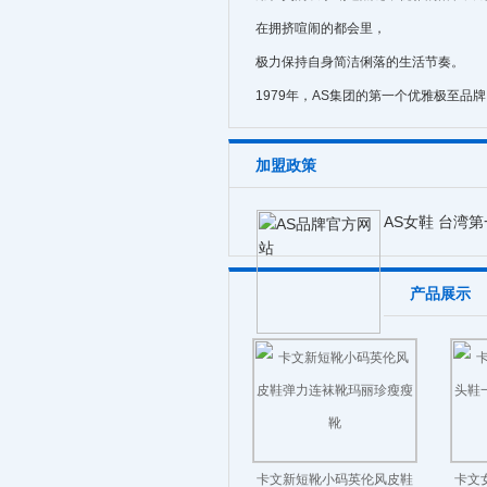
在拥挤喧闹的都会里，
极力保持自身简洁俐落的生活节奏。
1979年，AS集团的第一个优雅极至品牌
加盟政策
AS女鞋 台湾
产品展示
卡文新短靴小码英伦风皮鞋
卡文