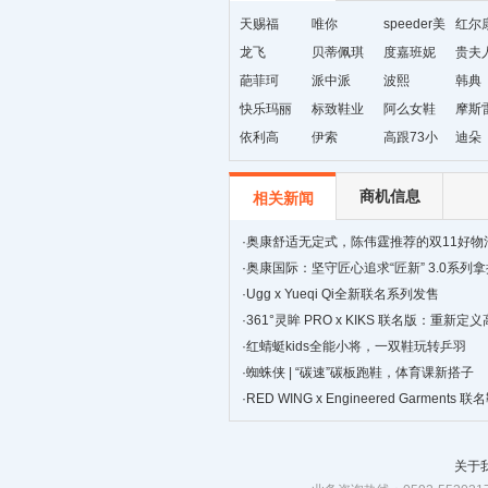
天赐福
唯你
speeder美
红尔
龙飞
贝蒂佩琪
国暴龙
度嘉班妮
贵夫
葩菲珂
派中派
波熙
韩典
快乐玛丽
标致鞋业
阿么女鞋
摩斯
依利高
伊索
高跟73小
迪朵
时
商机信息
相关新闻
·
奥康舒适无定式，陈伟霆推荐的双11好物
·
奥康国际：坚守匠心追求“匠新” 3.0系列
景
·
Ugg x Yueqi Qi全新联名系列发售
·
361°灵眸 PRO x KIKS 联名版：重新
跑鞋
·
红蜻蜓kids全能小将，一双鞋玩转乒羽
·
蜘蛛侠 | “碳速”碳板跑鞋，体育课新搭子
·
RED WING x Engineered Garments
关于