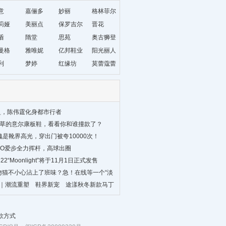
意
嘉俪多
妙丽
格林菲尔
莉娅
美丽点
保罗吉尔
晋花
盾
隋堂
思苑
奥古狮登
曼格
雅唯妮
亿邦鞋业
阳光丽人
利
梦婷
红缘坊
莫蕾蔻蕾
盈，陈伟霆化身都市行者
种草的意尔康板鞋，看看你和谁撞款了？
不愧是靴界高光，穿出门被夸10000次！
CCO爱步全力挥杆，高球出圈
on 22“Moonlight”将于11月1日正式发售
T接吻猫不小心沾上了班味？急！在线等一个“淡
品｜潮流重塑 鞋界新宠 途漾秋冬新款马丁
时尚新篇章！
款方式