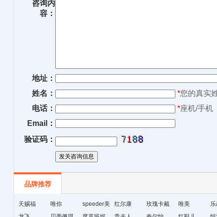
咨询内
容：
地址：
姓名：
*
您的真实
电话：
*
座机/手机
Email：
验证码：
品牌推荐
天赐福
唯你
speeder美
红尔康
玫瑰卡戴
唯美
乐
龙飞
贝蒂佩琪
国暴龙
度嘉班妮
贵夫人
尔
奇尔怡
红鞋儿
恒