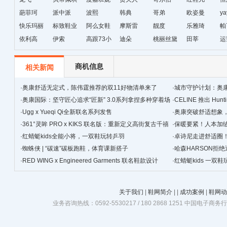
葩菲珂
派中派
波熙
韩典
哥弟
欧姿曼
ya
快乐玛丽
标致鞋业
阿么女鞋
摩斯雷
靓度
乐雅琦
帕
依利高
伊索
高跟73小
迪朵
桃丽丝黛
田莘
运
时
商机信息
相关新闻
·
奥康舒适无定式，陈伟霆推荐的双11好物清单来了
·
城市守护计划：奥
·
奥康国际：坚守匠心追求“匠新” 3.0系列拿捏多种穿着场
·
CELINE 推出 Hunt
景
·
Ugg x Yueqi Qi全新联名系列发售
·
奥康突破舒适想象
·
361°灵眸 PRO x KIKS 联名版：重新定义高街复古千禧
·
保暖要紧！人本加
跑鞋
·
红蜻蜓kids全能小将，一双鞋玩转乒羽
·
卓诗尼走进舒适圈
·
蜘蛛侠 | “碳速”碳板跑鞋，体育课新搭子
·
哈森HARSON拒
·
RED WING x Engineered Garments 联名鞋款设计
·
红蜻蜓kids 一双
关于我们
|
鞋网简介
|
|
成功案例
|
鞋网动
业务咨询热线：0592-5530217 / 180 2868 1251 中国电子商务行业