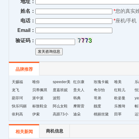
地址：
姓名：
*
您的真实
电话：
*
座机/手机
Email：
验证码：
品牌推荐
天赐福
唯你
speeder美
红尔康
玫瑰卡戴
唯美
乐
龙飞
贝蒂佩琪
国暴龙
度嘉班妮
贵夫人
尔
奇尔怡
红鞋儿
恒
葩菲珂
派中派
波熙
韩典
哥弟
欧姿曼
ya
快乐玛丽
标致鞋业
阿么女鞋
摩斯雷
靓度
乐雅琦
帕
依利高
伊索
高跟73小
迪朵
桃丽丝黛
田莘
运
时
商机信息
相关新闻