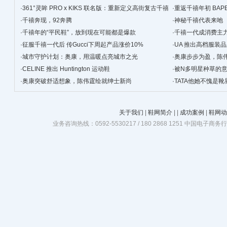
·
361°灵眸 PRO x KIKS 联名版：重新定义高街复古千禧
·
重返千禧年初 BAP
跑鞋
·
千禧奔现，92奔腾
·
神秘千禧代表来吔
·
千禧年的“平民鞋”，放到现在可能都是爆款
·
千禧一代成消费主
·
征服千禧一代后 传Gucci下周起产品涨价10%
·
UA 推出高档服装
·
城市守护计划：奥康，用温暖点亮城市之光
·
奥康步步为盈，陈
·
CELINE 推出 Huntington 运动鞋
·
被N多明星种草的
·
奥康突破舒适想象，陈伟霆绘就绅士新尚
·
TATA他她不愧是靴
关于我们
|
鞋网简介
|
|
成功案例
|
鞋网动
业务咨询热线：0592-5530217 / 180 2868 1251 中国电子商务行业