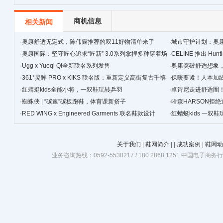
时
商机信息
相关新闻
·
奥康舒适无定式，陈伟霆推荐的双11好物清单来了
·
城市守护计划：奥
·
奥康国际：坚守匠心追求“匠新” 3.0系列拿捏多种穿着场
·
CELINE 推出 Hunt
景
·
Ugg x Yueqi Qi全新联名系列发售
·
奥康突破舒适想象
·
361°灵眸 PRO x KIKS 联名版：重新定义高街复古千禧
·
保暖要紧！人本加
跑鞋
·
红蜻蜓kids全能小将，一双鞋玩转乒羽
·
卓诗尼走进舒适圈
·
蜘蛛侠 | “碳速”碳板跑鞋，体育课新搭子
·
哈森HARSON拒
·
RED WING x Engineered Garments 联名鞋款设计
·
红蜻蜓kids 一双
关于我们
|
鞋网简介
|
|
成功案例
|
鞋网动
业务咨询热线：0592-5530217 / 180 2868 1251 中国电子商务行业