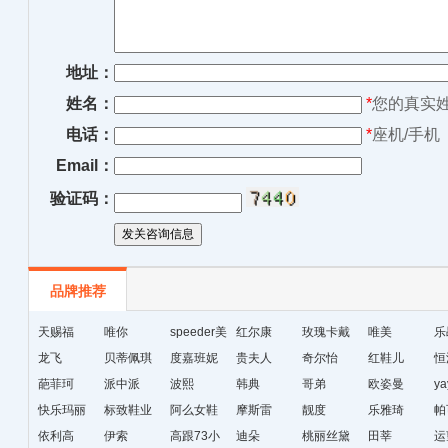
地址：
姓名：
*
您的真实
电话：
*
座机/手机
Email：
验证码：
品牌推荐
天赐福
唯你
speeder美
红尔康
玫瑰卡戴
唯美
乐
龙飞
贝蒂佩琪
国暴龙
度嘉班妮
贵夫人
尔
奇尔怡
红鞋儿
恒
葩菲珂
派中派
波熙
韩典
哥弟
欧姿曼
ya
快乐玛丽
标致鞋业
阿么女鞋
摩斯雷
靓度
乐雅琦
帕
依利高
伊索
高跟73小
迪朵
桃丽丝黛
田莘
运