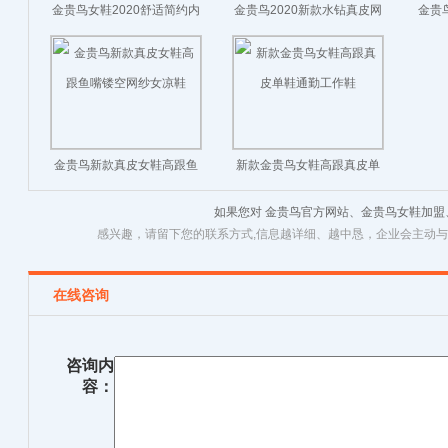
金贵鸟女鞋2020舒适简约内
金贵鸟2020新款水钻真皮网
金贵
增高圆头真皮休闲鞋
纱镂空女靴子高跟
坡跟
金贵鸟新款真皮女鞋高跟鱼
新款金贵鸟女鞋高跟真皮单
嘴镂空网纱女凉鞋
鞋通勤工作鞋
如果您对 金贵鸟官方网站、金贵鸟女鞋加
感兴趣，请留下您的联系方式,信息越详细、越中恳，企业会主动
在线咨询
咨询内
容：