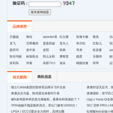
验证码：
品牌推荐
天赐福
唯你
speeder美
红尔康
玫瑰卡戴
唯美
乐
龙飞
贝蒂佩琪
国暴龙
度嘉班妮
贵夫人
尔
奇尔怡
红鞋儿
恒
葩菲珂
派中派
波熙
韩典
哥弟
欧姿曼
ya
快乐玛丽
标致鞋业
阿么女鞋
摩斯雷
靓度
乐雅琦
帕
依利高
伊索
高跟73小
迪朵
桃丽丝黛
田莘
运
时
商机信息
相关新闻
·
瑞士Calida集团控股体育品牌乐飞叶生效
·
奥康舒适无定式，
·
奥康步步为盈，陈伟霆化身都市行者
·
奥康国际：坚守匠心
·
被N多明星种草的意尔康板鞋，看看你和谁撞款了？
景
·
Ugg x Yueqi 
·
TATA他她不愧是靴界高光，穿出门被夸10000次！
·
361°灵眸 PRO 
·
LPGA丨ECCO爱步全力挥杆，高球出圈
跑鞋
·
红蜻蜓kids全能