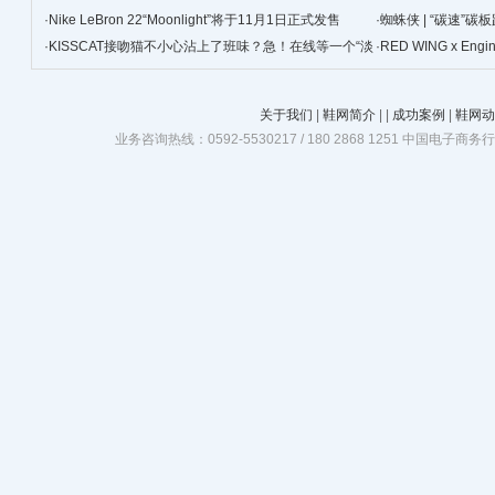
·
Nike LeBron 22“Moonlight”将于11月1日正式发售
·
蜘蛛侠 | “碳速”
·
KISSCAT接吻猫不小心沾上了班味？急！在线等一个“淡
·
RED WING x Eng
班精华”
关于我们
|
鞋网简介
|
|
成功案例
|
鞋网动
业务咨询热线：0592-5530217 / 180 2868 1251 中国电子商务行业