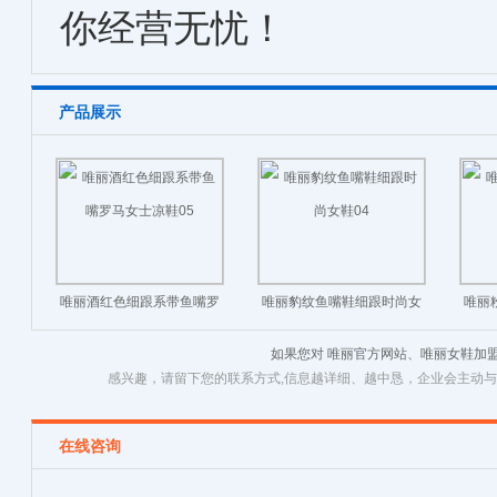
你经营无忧！
产品展示
唯丽酒红色细跟系带鱼嘴罗
唯丽豹纹鱼嘴鞋细跟时尚女
唯丽
马女士凉鞋05
鞋04
如果您对 唯丽官方网站、唯丽女鞋加
感兴趣，请留下您的联系方式,信息越详细、越中恳，企业会主动
在线咨询