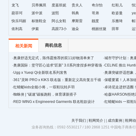
龙飞
贝蒂佩琪
国暴龙
度嘉班妮
贵夫人
尔
奇尔怡
红鞋儿
恒
葩菲珂
派中派
波熙
韩典
哥弟
欧姿曼
ya
快乐玛丽
标致鞋业
阿么女鞋
摩斯雷
靓度
乐雅琦
帕
依利高
伊索
高跟73小
迪朵
桃丽丝黛
田莘
运
时
商机信息
相关新闻
·
奥康舒适无定式，陈伟霆推荐的双11好物清单来了
·
城市守护计划：奥
·
奥康国际：坚守匠心追求“匠新” 3.0系列拿捏多种穿着场
·
CELINE 推出 Hunt
景
·
Ugg x Yueqi Qi全新联名系列发售
·
奥康突破舒适想象
·
361°灵眸 PRO x KIKS 联名版：重新定义高街复古千禧
·
保暖要紧！人本加
跑鞋
·
红蜻蜓kids全能小将，一双鞋玩转乒羽
·
卓诗尼走进舒适圈
·
蜘蛛侠 | “碳速”碳板跑鞋，体育课新搭子
·
哈森HARSON拒
·
RED WING x Engineered Garments 联名鞋款设计
·
红蜻蜓kids 一双
关于我们
|
鞋网简介
|
|
成功案例
|
鞋网动
业务咨询热线：0592-5530217 / 180 2868 1251 中国电子商务行业