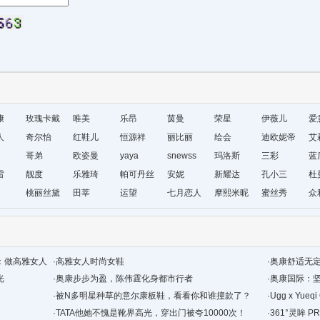
康
玫瑰卡戴
唯美
乐昂
茵曼
荣星
伊薇儿
爱
人
尔
奇尔怡
红鞋儿
恒源祥
丽比丽
绘会
迪欧妮帝
艾
哥弟
欧姿曼
yaya
snewss
玛洛斯
盛
三彩
蓝
雷
靓度
乐雅琦
帕可丹丝
安妮
新耀达
孔小三
杜
桃丽丝黛
田莘
运望
七月恋人
摩熙米昵
蜜丝秀
众
：做高雅女人
·
高雅女人时尚女鞋
·
奥康舒适无定
光
·
奥康步步为盈，陈伟霆化身都市行者
·
奥康国际：坚
·
被N多明星种草的意尔康板鞋，看看你和谁撞款了？
景
·
Ugg x Yu
·
TATA他她不愧是靴界高光，穿出门被夸10000次！
·
361°灵眸 