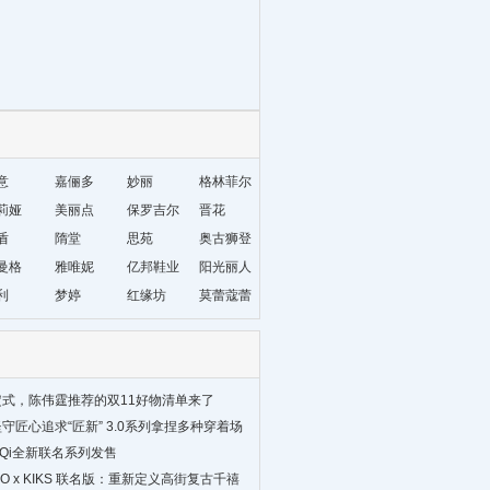
意
嘉俪多
妙丽
格林菲尔
莉娅
美丽点
保罗吉尔
晋花
盾
隋堂
思苑
奥古狮登
曼格
雅唯妮
亿邦鞋业
阳光丽人
利
梦婷
红缘坊
莫蕾蔻蕾
式，陈伟霆推荐的双11好物清单来了
守匠心追求“匠新” 3.0系列拿捏多种穿着场
eqi Qi全新联名系列发售
PRO x KIKS 联名版：重新定义高街复古千禧