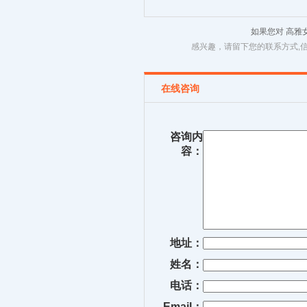
如果您对 高
感兴趣，请留下您的联系方式,
在线咨询
咨询内
容：
地址：
姓名：
电话：
Email：