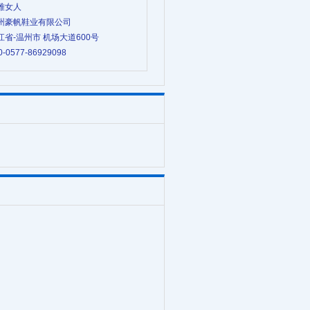
高雅女人
 温州豪帆鞋业有限公司
浙江省-温州市 机场大道600号
0-0577-86929098