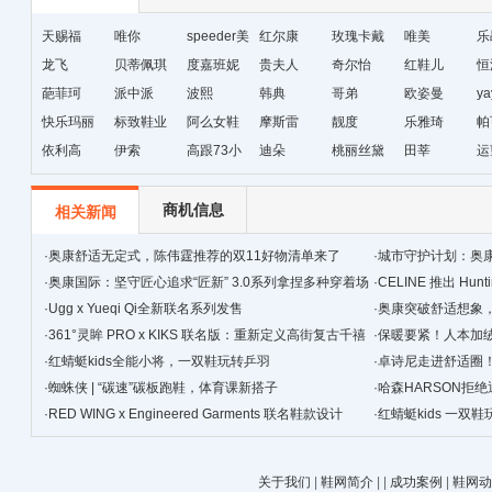
天赐福
唯你
speeder美
红尔康
玫瑰卡戴
唯美
乐
龙飞
贝蒂佩琪
国暴龙
度嘉班妮
贵夫人
尔
奇尔怡
红鞋儿
恒
葩菲珂
派中派
波熙
韩典
哥弟
欧姿曼
ya
快乐玛丽
标致鞋业
阿么女鞋
摩斯雷
靓度
乐雅琦
帕
依利高
伊索
高跟73小
迪朵
桃丽丝黛
田莘
运
时
商机信息
相关新闻
·
奥康舒适无定式，陈伟霆推荐的双11好物清单来了
·
城市守护计划：奥
·
奥康国际：坚守匠心追求“匠新” 3.0系列拿捏多种穿着场
·
CELINE 推出 Hunt
景
·
Ugg x Yueqi Qi全新联名系列发售
·
奥康突破舒适想象
·
361°灵眸 PRO x KIKS 联名版：重新定义高街复古千禧
·
保暖要紧！人本加
跑鞋
·
红蜻蜓kids全能小将，一双鞋玩转乒羽
·
卓诗尼走进舒适圈
·
蜘蛛侠 | “碳速”碳板跑鞋，体育课新搭子
·
哈森HARSON拒
·
RED WING x Engineered Garments 联名鞋款设计
·
红蜻蜓kids 一双
关于我们
|
鞋网简介
|
|
成功案例
|
鞋网动