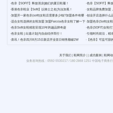
·
色非【SOFIT】释放清凉|她们的夏日鞋履！
·
色非【SOFIT】释
·
香港色非鞋业【Sofit】以骑士之名|为汝加冕！
·
女鞋品牌免费加盟
·
加盟开一家色非(sofit)女鞋店需要多少钱?加盟条件有哪
·
创业开店选择什么品
些
·
适合女性选择的女鞋加盟 加盟Faiccia色非女鞋了解一下
·
加盟色非(Sofit)
·
色非Sofit女鞋精彩呈现10年跨越品牌奇迹
·
色非(SOFIT)女
·
色非女鞋 | 出逃计划|与自由结伴而行！
·
引领时尚前沿，精
·
喜讯！色非四川8月15日新店开业首日销售额破2W
非·非你莫属
·
【色非】可盐可甜的
关于我们
|
鞋网简介
|
|
成功案例
|
鞋网动
业务咨询热线：0592-5530217 / 180 2868 1251 中国电子商务行业