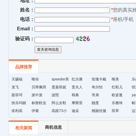
地址：
姓名：
*
您的真实
电话：
*
座机/手机
Email：
验证码：
品牌推荐
天赐福
唯你
speeder美
红尔康
玫瑰卡戴
唯美
乐
龙飞
贝蒂佩琪
国暴龙
度嘉班妮
贵夫人
尔
奇尔怡
红鞋儿
恒
葩菲珂
派中派
波熙
韩典
哥弟
欧姿曼
ya
快乐玛丽
标致鞋业
阿么女鞋
摩斯雷
靓度
乐雅琦
帕
依利高
伊索
高跟73小
迪朵
桃丽丝黛
田莘
运
时
商机信息
相关新闻