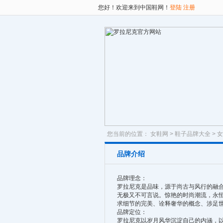
您好！欢迎来到中国鞋网！
登陆
注册
您当前的位置：
女鞋网
>
鞋子品牌大全
>
女
品牌介绍
品牌理念：
罗拉尼克是品味，源于尚古与风行的融
无极又不可言说。惊艳的时尚潮流，永
求细节的完美、诠释奢华的概念、涉足
品牌定位：
罗拉尼克以岁月风华沉淀自己的内涵，