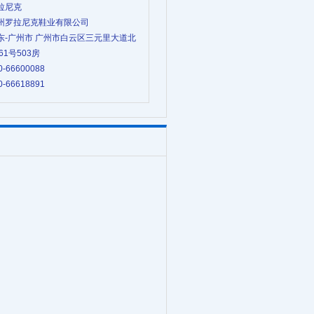
罗拉尼克
 广州罗拉尼克鞋业有限公司
 广东-广州市 广州市白云区三元里大道北
1号503房
0-66600088
0-66618891