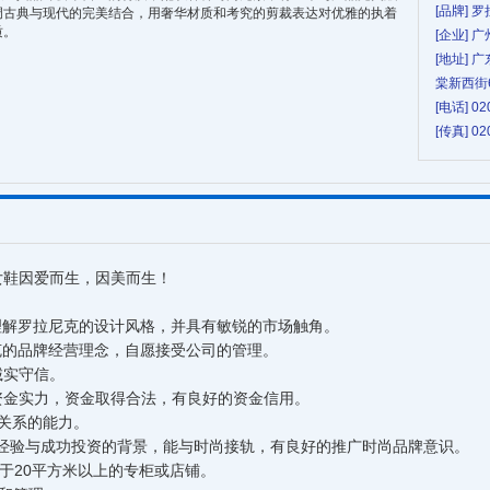
[品牌] 
调古典与现代的完美结合，用奢华材质和考究的剪裁表达对优雅的执着
质。
[企业]
[地址]
棠新西街6
[电话] 02
[传真] 02
女鞋因爱而生，因美而生！
理解罗拉尼克的设计风格，并具有敏锐的市场触角。
克的品牌经营理念，自愿接受公司的管理。
诚实守信。
资金实力，资金取得合法，有良好的资金信用。
际关系的能力。
理经验与成功投资的背景，能与时尚接轨，有良好的推广时尚品牌意识。
于20平方米以上的专柜或店铺。