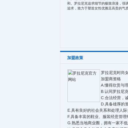
和。罗拉尼克追求细节的极致浪漫，强
追求，致力于塑造女性优雅且高贵的气
加盟政策
罗拉尼克时尚
加盟商资格
A.懂得欣赏与
B.认同罗拉尼
C.合法经营，
D.具备雄厚的
E.具有良好的社会关系和处理人
F.具备丰富的鞋业、服装经意管
G.熟悉当地商业圈，拥有一家不低