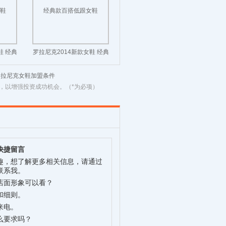
鞋 经典
罗拉尼克2014新款女鞋 经典
款百搭低跟女鞋
罗拉尼克女鞋加盟条件
，以增强投资成功机会。（*为必项）
快捷留言
趣，想了解更多相关信息，请通过
联系我。
店面形象可以看？
和细则。
来电。
么要求吗？