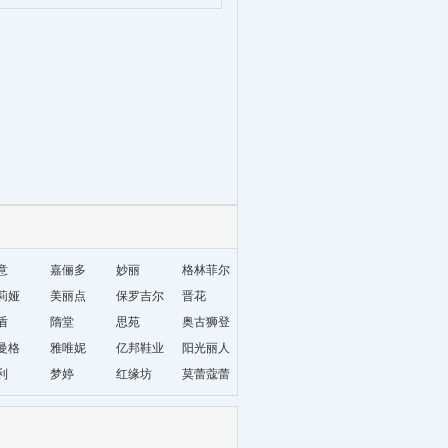
意
嘉俪多
妙丽
格林菲尔
莉娅
美丽点
保罗吉尔
晋花
盾
隋堂
思苑
奥古狮登
曼格
雅唯妮
亿邦鞋业
阳光丽人
利
梦婷
红缘坊
莫蕾蔻蕾