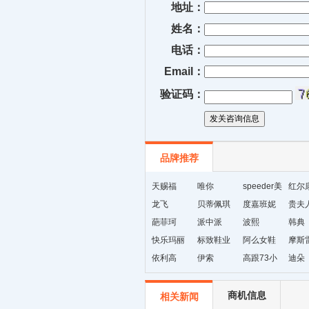
地址：
姓名：
电话：
Email：
验证码：
品牌推荐
天赐福
唯你
speeder美
红尔
龙飞
贝蒂佩琪
国暴龙
度嘉班妮
贵夫
葩菲珂
派中派
波熙
韩典
快乐玛丽
标致鞋业
阿么女鞋
摩斯
依利高
伊索
高跟73小
迪朵
时
商机信息
相关新闻