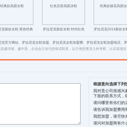
尼克新款女鞋 黑色经典
罗拉尼克新款女鞋 时尚红色
罗拉尼克2014新款女
款高跟女鞋
百搭高跟凉鞋
款镶花高跟女鞋
拉尼克官方网站、罗拉尼克女鞋加盟、罗拉尼克女鞋加盟费、罗拉尼克女鞋加盟电话、
信息越详细、越中恳，企业会主动与您电话联系，以方便您更深入的考察、认识该项目
根据意向选择下列
我对贵公司很感兴
下面的联系方式，
请问哪里有你们的
请告诉我加盟费用
我想加盟，请尽快
请问对加盟商有什