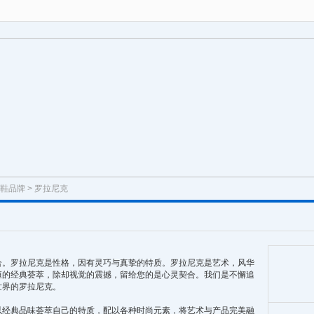
鞋品牌
> 罗拉尼克
合。罗拉尼克是性格，因有灵巧与真挚的特质。罗拉尼克是艺术，风华
恒的经典荟萃，除却视觉的震撼，留给您的是心灵契合。我们是不懈追
世界的罗拉尼克。
以经典品味荟萃自己的特质，配以各种时尚元素，将艺术与产品完美融