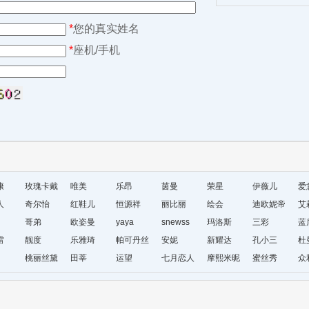
*
您的真实姓名
*
座机/手机
康
玫瑰卡戴
唯美
乐昂
茵曼
荣星
伊薇儿
爱
人
尔
奇尔怡
红鞋儿
恒源祥
丽比丽
绘会
迪欧妮帝
艾
哥弟
欧姿曼
yaya
snewss
玛洛斯
盛
三彩
蓝
雷
靓度
乐雅琦
帕可丹丝
安妮
新耀达
孔小三
杜
桃丽丝黛
田莘
运望
七月恋人
摩熙米昵
蜜丝秀
众