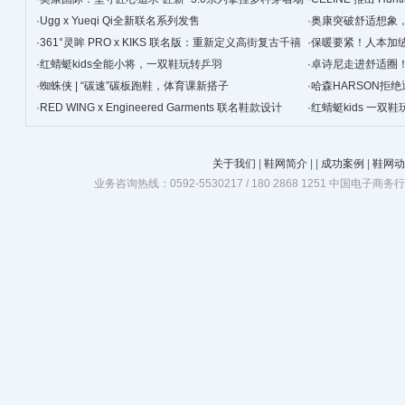
景
·
Ugg x Yueqi Qi全新联名系列发售
·
奥康突破舒适想象
·
361°灵眸 PRO x KIKS 联名版：重新定义高街复古千禧
·
保暖要紧！人本加
跑鞋
·
红蜻蜓kids全能小将，一双鞋玩转乒羽
·
卓诗尼走进舒适圈
·
蜘蛛侠 | “碳速”碳板跑鞋，体育课新搭子
·
哈森HARSON拒
·
RED WING x Engineered Garments 联名鞋款设计
·
红蜻蜓kids 一双
关于我们
|
鞋网简介
|
|
成功案例
|
鞋网动
业务咨询热线：0592-5530217 / 180 2868 1251 中国电子商务行业