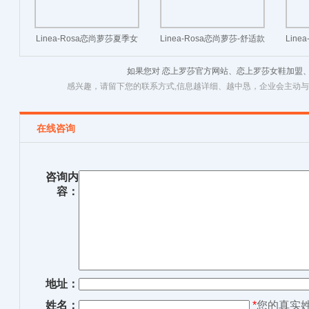
Linea-Rosa恋尚萝莎夏季女
Linea-Rosa恋尚萝莎-舒适款
Line
士时尚后空凉鞋
女单鞋
大
如果您对 恋上罗莎官方网站、恋上罗莎女鞋加盟
感兴趣，请留下您的联系方式,信息越详细、越中恳，企业会主动
在线咨询
咨询内
容：
地址：
姓名：
*
您的真实