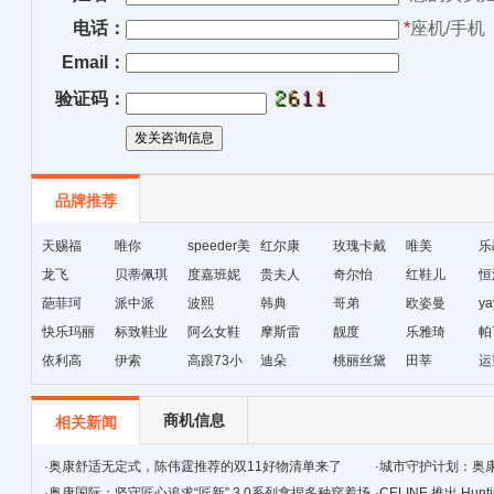
电话：
*
座机/手机
Email：
验证码：
品牌推荐
天赐福
唯你
speeder美
红尔康
玫瑰卡戴
唯美
乐
龙飞
贝蒂佩琪
国暴龙
度嘉班妮
贵夫人
尔
奇尔怡
红鞋儿
恒
葩菲珂
派中派
波熙
韩典
哥弟
欧姿曼
ya
快乐玛丽
标致鞋业
阿么女鞋
摩斯雷
靓度
乐雅琦
帕
依利高
伊索
高跟73小
迪朵
桃丽丝黛
田莘
运
时
商机信息
相关新闻
·
奥康舒适无定式，陈伟霆推荐的双11好物清单来了
·
城市守护计划：奥
·
奥康国际：坚守匠心追求“匠新” 3.0系列拿捏多种穿着场
·
CELINE 推出 Hunt