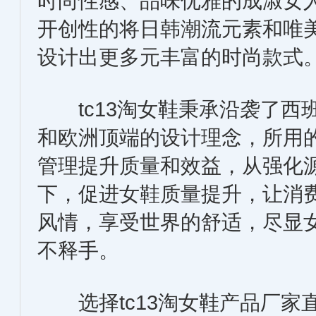
时尚性感、品味优雅的成淑女人。
开创性的将日韩潮流元素和唯
设计出更多元丰富的时尚款式
tc13淘女鞋秉承沿袭了西
和欧洲顶端的设计理念，所用
管理提升质量和效益，从强化
下，促进女鞋质量提升，让消费
风情，享受世界的舒适，尽显
不释手。
选择tc13淘女鞋产品厂家