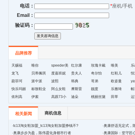
电话：
*
座机/手机
Email：
验证码：
品牌推荐
天赐福
唯你
speeder美
红尔康
玫瑰卡戴
唯美
乐
龙飞
贝蒂佩琪
国暴龙
度嘉班妮
贵夫人
尔
奇尔怡
红鞋儿
恒
葩菲珂
派中派
波熙
韩典
哥弟
欧姿曼
ya
快乐玛丽
标致鞋业
阿么女鞋
摩斯雷
靓度
乐雅琦
帕
依利高
伊索
高跟73小
迪朵
桃丽丝黛
田莘
运
时
商机信息
相关新闻
·
tc13淘女鞋加盟_tc13淘女鞋加盟挣钱不?
·
奥康舒适无定式，
·
奥康步步为盈，陈伟霆化身都市行者
·
奥康国际：坚守匠心