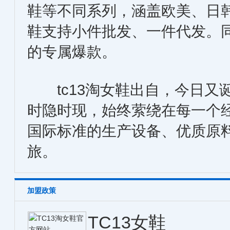
鞋等不同系列，涵盖欧美、日韩
鞋支持小件批发、一件代发。
的专属爆款。
tc13淘女鞋出自，今日又
时隐时现，始终萦绕在每一个经
国际标准的生产设备、优质原
旅。
加盟政策
TC13女鞋