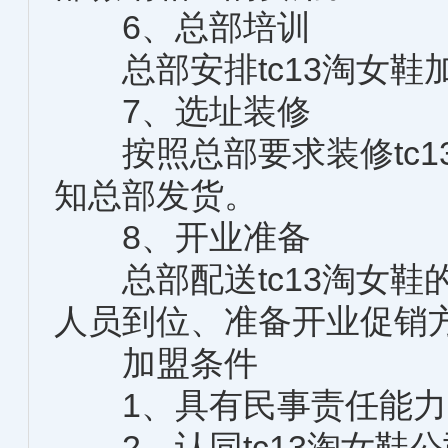
6、总部培训
总部安排tc13淘女鞋
7、选址装修
按照总部要求装修tc1
知总部发货。
8、开业准备
总部配送tc13淘女鞋
人员到位、准备开业促销
加盟条件
1、具有民事责任能力
2、认同tc13淘女鞋