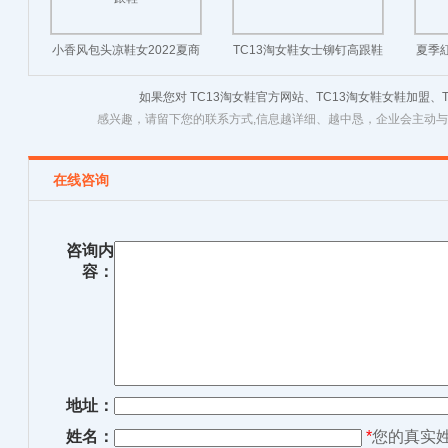
小香风包头凉鞋女2022夏商
TC13淘女鞋女士铆钉高跟鞋
夏季紅
场新款羊皮粗跟气质高跟鞋
凉鞋
皮粗
如果您对 TC13淘女鞋官方网站、TC13淘女鞋女鞋加盟、
感兴趣，请留下您的联系方式,信息越详细、越中恳，企业会主动
在线咨询
咨询内
容：
地址：
姓名：
*
您的真实