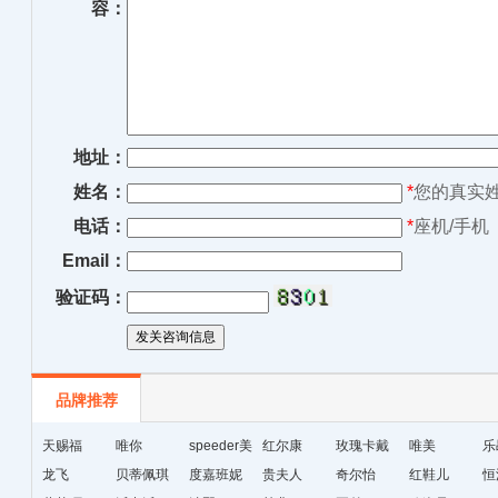
容：
地址：
姓名：
*
您的真实
电话：
*
座机/手机
Email：
验证码：
品牌推荐
天赐福
唯你
speeder美
红尔康
玫瑰卡戴
唯美
乐
龙飞
贝蒂佩琪
国暴龙
度嘉班妮
贵夫人
尔
奇尔怡
红鞋儿
恒