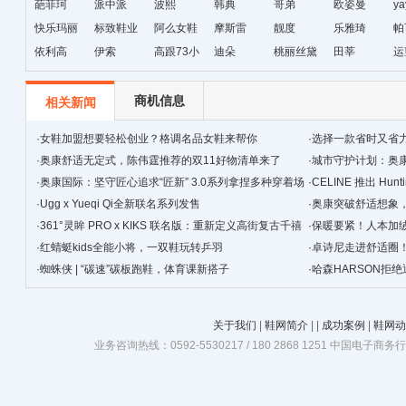
葩菲珂
派中派
波熙
韩典
哥弟
欧姿曼
ya
快乐玛丽
标致鞋业
阿么女鞋
摩斯雷
靓度
乐雅琦
帕
依利高
伊索
高跟73小
迪朵
桃丽丝黛
田莘
运
时
商机信息
相关新闻
·
女鞋加盟想要轻松创业？格调名品女鞋来帮你
·
选择一款省时又省
·
奥康舒适无定式，陈伟霆推荐的双11好物清单来了
吗
·
城市守护计划：奥
·
奥康国际：坚守匠心追求“匠新” 3.0系列拿捏多种穿着场
·
CELINE 推出 Hunt
景
·
Ugg x Yueqi Qi全新联名系列发售
·
奥康突破舒适想象
·
361°灵眸 PRO x KIKS 联名版：重新定义高街复古千禧
·
保暖要紧！人本加
跑鞋
·
红蜻蜓kids全能小将，一双鞋玩转乒羽
·
卓诗尼走进舒适圈
·
蜘蛛侠 | “碳速”碳板跑鞋，体育课新搭子
·
哈森HARSON拒
关于我们
|
鞋网简介
|
|
成功案例
|
鞋网动
业务咨询热线：0592-5530217 / 180 2868 1251 中国电子商务行业