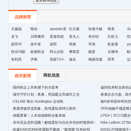
品牌推荐
天赐福
唯你
speeder美
红尔康
玫瑰卡戴
唯美
乐
龙飞
贝蒂佩琪
国暴龙
度嘉班妮
贵夫人
尔
奇尔怡
红鞋儿
恒
葩菲珂
派中派
波熙
韩典
哥弟
欧姿曼
ya
快乐玛丽
标致鞋业
阿么女鞋
摩斯雷
靓度
乐雅琦
帕
依利高
伊索
高跟73小
迪朵
桃丽丝黛
田莘
运
时
商机信息
相关新闻
·
国内鞋企上市热潮下的冷思考
·
诚招恒来鞋业易动
·
城市守护计划：奥康，用温暖点亮城市之光
·
奥康步步为盈，陈
·
CELINE 推出 Huntington 运动鞋
·
被N多明星种草的
·
奥康突破舒适想象，陈伟霆绘就绅士新尚
·
TATA他她不愧是靴
·
保暖要紧！人本加绒棉鞋合集来咯
·
LPGA丨ECCO
·
卓诗尼走进舒适圈！解锁柔软与自在并存的时髦密码~
·
Nike LeBron 22
·
哈森HARSON拒绝通勤平庸感，“极简靴”自有妙招
·
KISSCAT接吻