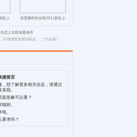
1新款上
吉亚隆时尚女鞋2011新款上
市！
七月恋人女鞋加盟条件
，以增强投资成功机会。（*为必项）
快捷留言
趣，想了解更多相关信息，请通过
联系我。
店面形象可以看？
和细则。
来电。
么要求吗？