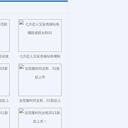
鞋花坡
七月恋人宝蓝色镶钻鱼嘴鞋
坡跟女鞋01
新款上
吉亚隆时尚女鞋，01新款上
市