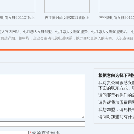
时尚女鞋2011新款上
吉亚隆时尚女鞋2011新款上
吉亚隆时尚女鞋201
市！
市！
市！
月恋人官方网站、七月恋人女鞋加盟、七月恋人女鞋加盟费、七月恋人女鞋加盟电话、
信息越详细、越中恳，企业会主动与您电话联系，以方便您更深入的考察、认识该项目
根据意向选择下列
我对贵公司很感兴
下面的联系方式，
请问哪里有你们的
请告诉我加盟费用
我想加盟，请尽快
请问对加盟商有什
*
您的真实姓名