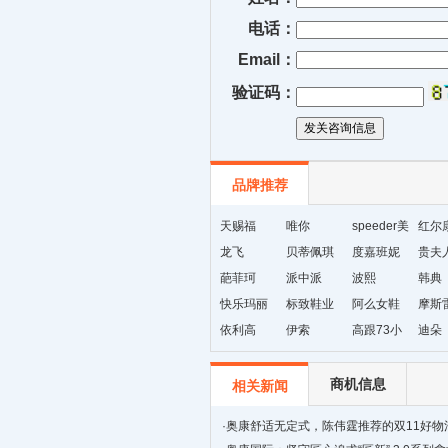
电话：
Email：
验证码：
品牌推荐
天赐福
唯你
speeder美
红尔
龙飞
贝蒂佩琪
国暴龙
度嘉班妮
贵夫
葩菲珂
派中派
波熙
韩典
快乐玛丽
标致鞋业
阿么女鞋
摩斯
依利高
伊索
高跟73小
迪朵
时
商机信息
相关新闻
·
奥康舒适无定式，陈伟霆推荐的双11好物