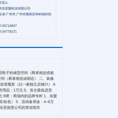
七月恋人
 广州吉亚隆鞋业有限公司
 广东省-广州市 广州市番禺区钟村镇钟四
0-34714807
0-34776171
00双鞋子的储货空间（两者相连或相
货空间（两者相连或相近） 二、装修
 三、投资预算（以一家独立店铺计） A
经营用品：1万元 5、首次最低进货
9万元 B类：商场内的品牌专柜 1、加盟
双/款色） 5、流动备用金：4~6万
3、乐意接受公司的营业指导