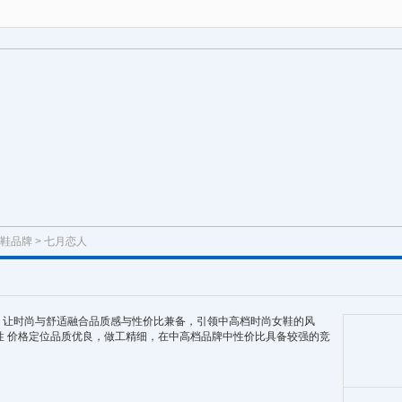
鞋品牌
> 七月恋人
，让时尚与舒适融合品质感与性价比兼备，引领中高档时尚女鞋的风
的女性 价格定位品质优良，做工精细，在中高档品牌中性价比具备较强的竞