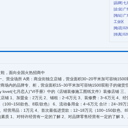
[品牌] 
[企业]
[地址]
工业区
[电话] 02
[传真] 02
女鞋，面向全国火热招商中
一、营业场所 A类：商业街独立店铺，营业面积30~20平米加可容纳15
货商场内的品牌专、柜，营业面积15~30平米加可容纳1500双鞋子的储
ly lovet(七月恋人)”VI手册》中的《店铺装修施工图纸文件》装修店铺
店铺 1、加盟金：2万元 2、铺租：2~6万元 3、装修费：3~6万元 4、
元（100~150款色、8双/款色） 6、流动备用金：4~6万元 合计：24~3
3、经营用品：1万元 4、首次最低进货款：12~18万元（100~150款色、8
盟商的素质 1、对特许经营有一定的了解 2、对品牌零售经营有一定的了解 