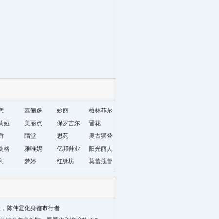
意
嘉俪多
妙丽
格林菲尔
莉娅
美丽点
保罗吉尔
晋花
盾
隋堂
思苑
奥古狮登
曼格
雅唯妮
亿邦鞋业
阳光丽人
利
梦婷
红缘坊
莫蕾蔻蕾
盈，陈伟霆化身都市行者