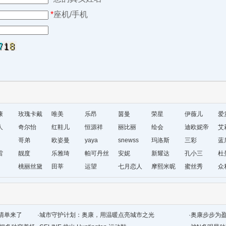
*
座机/手机
康
玫瑰卡戴
唯美
乐昂
茵曼
荣星
伊薇儿
爱
人
尔
奇尔怡
红鞋儿
恒源祥
丽比丽
绘会
迪欧妮帝
艾
哥弟
欧姿曼
yaya
snewss
玛洛斯
盛
三彩
蓝
雷
靓度
乐雅琦
帕可丹丝
安妮
新耀达
孔小三
杜
桃丽丝黛
田莘
运望
七月恋人
摩熙米昵
蜜丝秀
众
清单来了
·
城市守护计划：奥康，用温暖点亮城市之光
·
奥康步步为