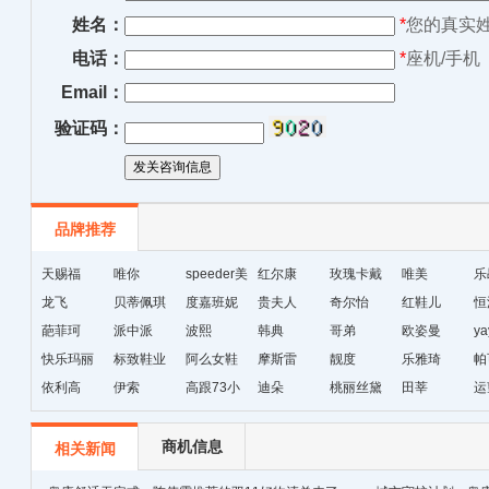
姓名：
*
您的真实
电话：
*
座机/手机
Email：
验证码：
品牌推荐
天赐福
唯你
speeder美
红尔康
玫瑰卡戴
唯美
乐
龙飞
贝蒂佩琪
国暴龙
度嘉班妮
贵夫人
尔
奇尔怡
红鞋儿
恒
葩菲珂
派中派
波熙
韩典
哥弟
欧姿曼
ya
快乐玛丽
标致鞋业
阿么女鞋
摩斯雷
靓度
乐雅琦
帕
依利高
伊索
高跟73小
迪朵
桃丽丝黛
田莘
运
时
商机信息
相关新闻