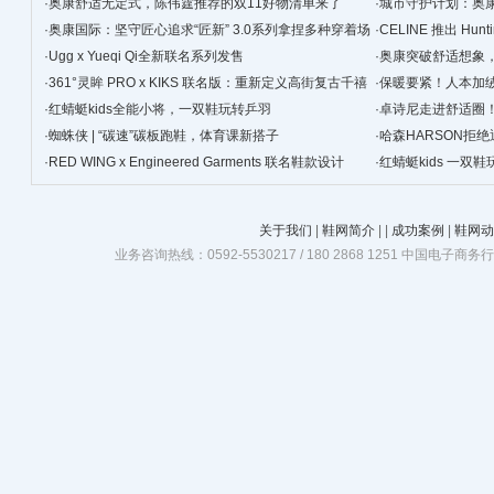
·
奥康舒适无定式，陈伟霆推荐的双11好物清单来了
·
城市守护计划：奥
·
奥康国际：坚守匠心追求“匠新” 3.0系列拿捏多种穿着场
·
CELINE 推出 Hunt
景
·
Ugg x Yueqi Qi全新联名系列发售
·
奥康突破舒适想象
·
361°灵眸 PRO x KIKS 联名版：重新定义高街复古千禧
·
保暖要紧！人本加
跑鞋
·
红蜻蜓kids全能小将，一双鞋玩转乒羽
·
卓诗尼走进舒适圈
·
蜘蛛侠 | “碳速”碳板跑鞋，体育课新搭子
·
哈森HARSON拒
·
RED WING x Engineered Garments 联名鞋款设计
·
红蜻蜓kids 一双
关于我们
|
鞋网简介
|
|
成功案例
|
鞋网动
业务咨询热线：0592-5530217 / 180 2868 1251 中国电子商务行业