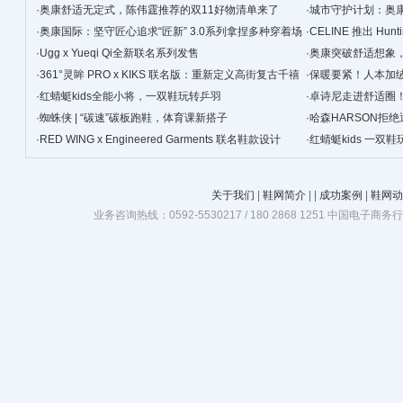
·
奥康舒适无定式，陈伟霆推荐的双11好物清单来了
·
城市守护计划：奥
·
奥康国际：坚守匠心追求“匠新” 3.0系列拿捏多种穿着场
·
CELINE 推出 Hunt
景
·
Ugg x Yueqi Qi全新联名系列发售
·
奥康突破舒适想象
·
361°灵眸 PRO x KIKS 联名版：重新定义高街复古千禧
·
保暖要紧！人本加
跑鞋
·
红蜻蜓kids全能小将，一双鞋玩转乒羽
·
卓诗尼走进舒适圈
·
蜘蛛侠 | “碳速”碳板跑鞋，体育课新搭子
·
哈森HARSON拒
·
RED WING x Engineered Garments 联名鞋款设计
·
红蜻蜓kids 一双
关于我们
|
鞋网简介
|
|
成功案例
|
鞋网动
业务咨询热线：0592-5530217 / 180 2868 1251 中国电子商务行业