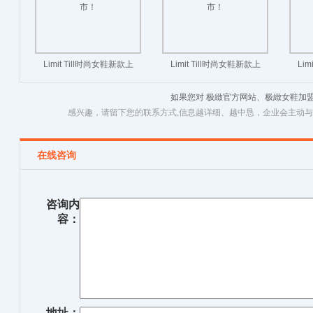
Limit Till时尚女鞋新款上
Limit Till时尚女鞋新款上
Li
市！
市！
如果您对 极緻官方网站、极緻女鞋加
感兴趣，请留下您的联系方式,信息越详细、越中恳，企业会主动
在线咨询
咨询内
容：
地址：