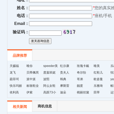
姓名：
*
您的真实
电话：
*
座机/手机
Email：
验证码：
品牌推荐
天赐福
唯你
speeder美
红尔康
玫瑰卡戴
唯美
乐
龙飞
贝蒂佩琪
国暴龙
度嘉班妮
贵夫人
尔
奇尔怡
红鞋儿
恒
葩菲珂
派中派
波熙
韩典
哥弟
欧姿曼
ya
快乐玛丽
标致鞋业
阿么女鞋
摩斯雷
靓度
乐雅琦
帕
依利高
伊索
高跟73小
迪朵
桃丽丝黛
田莘
运
时
商机信息
相关新闻