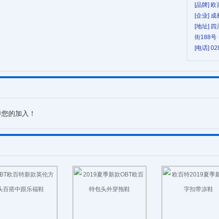
[品牌] 
[企业]
[地址] 
街188号
[电话] 02
待您的加入！