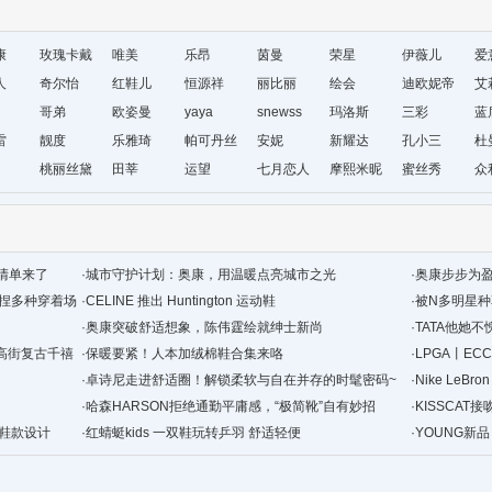
康
玫瑰卡戴
唯美
乐昂
茵曼
荣星
伊薇儿
爱
人
尔
奇尔怡
红鞋儿
恒源祥
丽比丽
绘会
迪欧妮帝
艾
哥弟
欧姿曼
yaya
snewss
玛洛斯
盛
三彩
蓝
雷
靓度
乐雅琦
帕可丹丝
安妮
新耀达
孔小三
杜
桃丽丝黛
田莘
运望
七月恋人
摩熙米昵
蜜丝秀
众
清单来了
·
城市守护计划：奥康，用温暖点亮城市之光
·
奥康步步为
拿捏多种穿着场
·
CELINE 推出 Huntington 运动鞋
·
被N多明星
·
奥康突破舒适想象，陈伟霆绘就绅士新尚
·
TATA他她
定义高街复古千禧
·
保暖要紧！人本加绒棉鞋合集来咯
·
LPGA丨E
·
卓诗尼走进舒适圈！解锁柔软与自在并存的时髦密码~
·
Nike LeBr
·
哈森HARSON拒绝通勤平庸感，“极简靴”自有妙招
·
KISSCA
 联名鞋款设计
·
红蜻蜓kids 一双鞋玩转乒羽 舒适轻便
班精华”
·
YOUNG新
靴 解锁你的