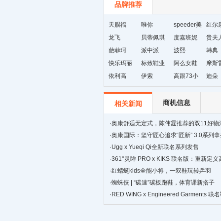
品牌推荐
天赐福
唯你
speeder美
红尔
龙飞
贝蒂佩琪
国暴龙
度嘉班妮
贵夫
葩菲珂
派中派
波熙
韩典
快乐玛丽
标致鞋业
阿么女鞋
摩斯
依利高
伊索
高跟73小
迪朵
时
商机信息
相关新闻
·
奥康舒适无定式，陈伟霆推荐的双11好物
·
奥康国际：坚守匠心追求“匠新” 3.0系列
景
·
Ugg x Yueqi Qi全新联名系列发售
·
361°灵眸 PRO x KIKS 联名版：重新
跑鞋
·
红蜻蜓kids全能小将，一双鞋玩转乒羽
·
蜘蛛侠 | “碳速”碳板跑鞋，体育课新搭子
·
RED WING x Engineered Garments