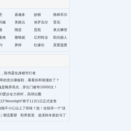
意
嘉俪多
妙丽
格林菲尔
莉娅
美丽点
保罗吉尔
晋花
盾
隋堂
思苑
奥古狮登
曼格
雅唯妮
亿邦鞋业
阳光丽人
利
梦婷
红缘坊
莫蕾蔻蕾
盈，陈伟霆化身都市行者
种草的意尔康板鞋，看看你和谁撞款了？
不愧是靴界高光，穿出门被夸10000次！
CCO爱步全力挥杆，高球出圈
on 22“Moonlight”将于11月1日正式发售
T接吻猫不小心沾上了班味？急！在线等一个“淡
品｜潮流重塑 鞋界新宠 途漾秋冬新款马丁
时尚新篇章！