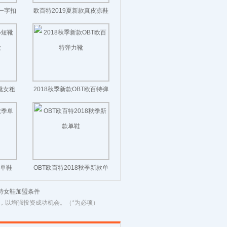
款一字扣
欧百特2019夏新款真皮凉鞋
靴女粗
2018秋季新款OBT欧百特弹
力靴
季单鞋
OBT欧百特2018秋季新款单
鞋
特女鞋加盟条件
，以增强投资成功机会。（*为必项）