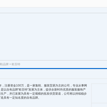
鞋品牌
> 欧百特
，注册资金100万，是一家集鞋、服装贸易为主的公司，专业从事网
是以自有品牌“欧百特”发展为主体，提供全新时尚优质的服装服饰产
权生产，并已发展为具有一定规模的批发供货渠道，公司将以持续稳步
打造具有一定知名度的自有品牌。