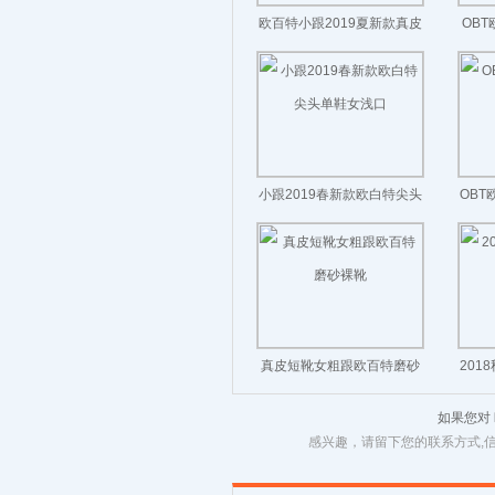
欧百特小跟2019夏新款真皮
OB
凉鞋仙女猫跟
小跟2019春新款欧白特尖头
OBT
单鞋女浅口
真皮短靴女粗跟欧百特磨砂
201
裸靴
如果您对
感兴趣，请留下您的联系方式,