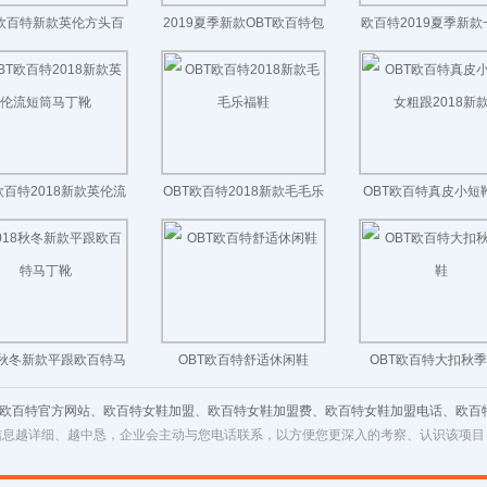
T欧百特新款英伦方头百
2019夏季新款OBT欧百特包
欧百特2019夏季新
搭中跟乐福鞋
头外穿拖鞋
带凉鞋
欧百特2018新款英伦流
OBT欧百特2018新款毛毛乐
OBT欧百特真皮小短
短筒马丁靴
福鞋
跟2018新款
8秋冬新款平跟欧百特马
OBT欧百特舒适休闲鞋
OBT欧百特大扣秋
丁靴
 欧百特官方网站、欧百特女鞋加盟、欧百特女鞋加盟费、欧百特女鞋加盟电话、欧百
信息越详细、越中恳，企业会主动与您电话联系，以方便您更深入的考察、认识该项目