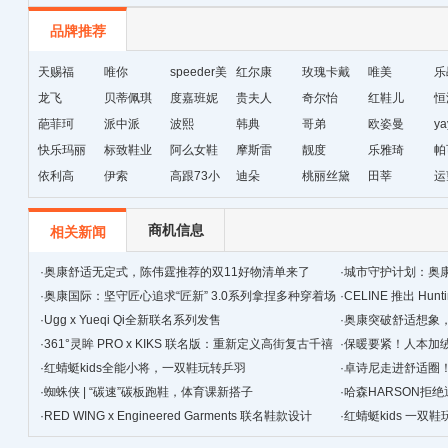
品牌推荐
天赐福
唯你
speeder美
红尔康
玫瑰卡戴
唯美
乐
龙飞
贝蒂佩琪
国暴龙
度嘉班妮
贵夫人
尔
奇尔怡
红鞋儿
恒
葩菲珂
派中派
波熙
韩典
哥弟
欧姿曼
ya
快乐玛丽
标致鞋业
阿么女鞋
摩斯雷
靓度
乐雅琦
帕
依利高
伊索
高跟73小
迪朵
桃丽丝黛
田莘
运
时
商机信息
相关新闻
·
奥康舒适无定式，陈伟霆推荐的双11好物清单来了
·
城市守护计划：奥
·
奥康国际：坚守匠心追求“匠新” 3.0系列拿捏多种穿着场
·
CELINE 推出 Hunt
景
·
Ugg x Yueqi Qi全新联名系列发售
·
奥康突破舒适想象
·
361°灵眸 PRO x KIKS 联名版：重新定义高街复古千禧
·
保暖要紧！人本加
跑鞋
·
红蜻蜓kids全能小将，一双鞋玩转乒羽
·
卓诗尼走进舒适圈
·
蜘蛛侠 | “碳速”碳板跑鞋，体育课新搭子
·
哈森HARSON拒
·
RED WING x Engineered Garments 联名鞋款设计
·
红蜻蜓kids 一双