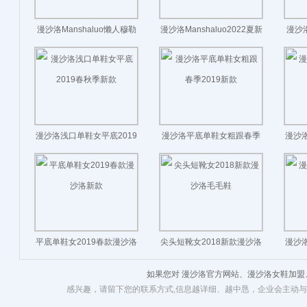
漫沙洛Manshaluo懒人穆勒
漫沙洛Manshaluo2022夏新
漫沙洛
真皮凉拖2022年新款春季中
款网红粗跟真皮半拖鞋
女2
跟粗跟
漫沙洛浅口单鞋女平底2019
漫沙洛平底单鞋女粗跟春季
漫沙洛
春秋季新款
2019新款
平底单鞋女2019春款漫沙洛
尖头短靴女2018新款漫沙洛
漫沙洛
新款
毛毛鞋
如果您对 漫沙洛官方网站、漫沙洛女鞋加
感兴趣，请留下您的联系方式,信息越详细、越中恳，企业会主动