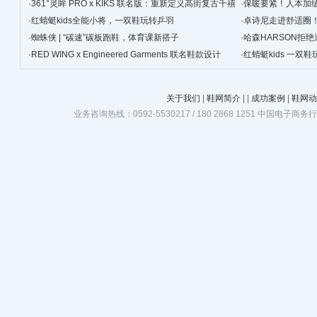
·
361°灵眸 PRO x KIKS 联名版：重新定义高街复古千禧
·
保暖要紧！人本加
跑鞋
·
红蜻蜓kids全能小将，一双鞋玩转乒羽
·
卓诗尼走进舒适圈
·
蜘蛛侠 | “碳速”碳板跑鞋，体育课新搭子
·
哈森HARSON拒
·
RED WING x Engineered Garments 联名鞋款设计
·
红蜻蜓kids 一双
关于我们
|
鞋网简介
|
|
成功案例
|
鞋网动
业务咨询热线：0592-5530217 / 180 2868 1251 中国电子商务行业