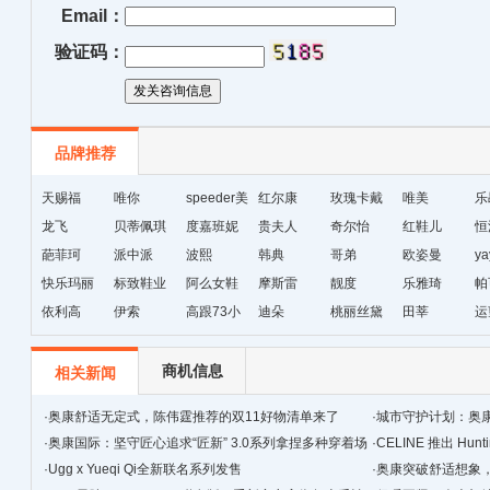
Email：
验证码：
品牌推荐
天赐福
唯你
speeder美
红尔康
玫瑰卡戴
唯美
乐
龙飞
贝蒂佩琪
国暴龙
度嘉班妮
贵夫人
尔
奇尔怡
红鞋儿
恒
葩菲珂
派中派
波熙
韩典
哥弟
欧姿曼
ya
快乐玛丽
标致鞋业
阿么女鞋
摩斯雷
靓度
乐雅琦
帕
依利高
伊索
高跟73小
迪朵
桃丽丝黛
田莘
运
时
商机信息
相关新闻
·
奥康舒适无定式，陈伟霆推荐的双11好物清单来了
·
城市守护计划：奥
·
奥康国际：坚守匠心追求“匠新” 3.0系列拿捏多种穿着场
·
CELINE 推出 Hunt
景
·
Ugg x Yueqi Qi全新联名系列发售
·
奥康突破舒适想象