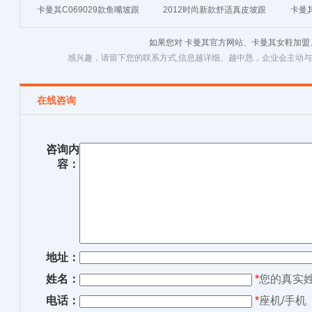
卡曼其C069029款鱼嘴坡跟
2012时尚新款舒适真皮坡跟
卡曼其
舒适百搭女凉鞋原价669元
凉鞋 特价119元 c061019款
适高
如果您对 卡曼其官方网站、卡曼其女鞋加
红色
红/黑/紫色
感兴趣，请留下您的联系方式,信息越详细、越中恳，企业会主动
在线咨询
咨询内
容：
地址：
姓名：
*
您的真实
电话：
*
座机/手机