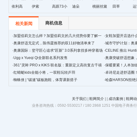
依利高
伊索
高跟73小
迪朵
桃丽丝黛
田莘
运
时
商机信息
相关新闻
·
加盟佰莉文怎么样？加盟佰莉文的几大优势你要了解一
·
女鞋加盟开店选什
下
·
奥康舒适无定式，陈伟霆推荐的双11好物清单来了
门！
·
城市守护计划：奥
·
奥康国际：坚守匠心追求“匠新” 3.0系列拿捏多种穿着场
·
CELINE 推出 Hunt
景
·
Ugg x Yueqi Qi全新联名系列发售
·
奥康突破舒适想象
·
361°灵眸 PRO x KIKS 联名版：重新定义高街复古千禧
·
保暖要紧！人本加
跑鞋
·
红蜻蜓kids全能小将，一双鞋玩转乒羽
·
卓诗尼走进舒适圈
·
蜘蛛侠 | “碳速”碳板跑鞋，体育课新搭子
·
哈森HARSON拒
关于我们
|
鞋网简介
|
|
成功案例
|
鞋网动
业务咨询热线：0592-5530217 / 180 2868 1251 中国电子商务行业