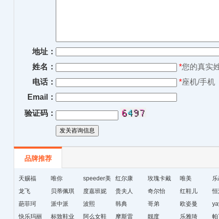
地址：
姓名：
*
您的真实
电话：
*
座机/手机
Email：
验证码：
品牌推荐
天赐福
唯你
speeder美
红尔康
玫瑰卡戴
唯美
乐
龙飞
贝蒂佩琪
国暴龙
度嘉班妮
贵夫人
尔
奇尔怡
红鞋儿
恒
葩菲珂
派中派
波熙
韩典
哥弟
欧姿曼
ya
快乐玛丽
标致鞋业
阿么女鞋
摩斯雷
靓度
乐雅琦
帕