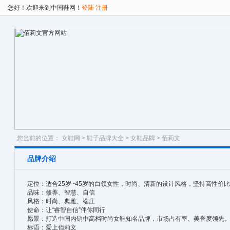
您好！欢迎来到中国鞋网！
登陆
注册
您当前的位置：
女鞋网
>
鞋子品牌大全
>
女鞋品牌
> 佰莉文
品牌介绍
定位：适合25岁~45岁的白领女性，时尚、清新的设计风格，坚持高性价
品味：修养、智慧、自信
风格：时尚、典雅、端庄
使命：让“睿智自信”伴你同行
愿景：打造中国内销中高档时尚女鞋知名品牌，市场占有率、美誉度领先
标语：爱上佰莉文