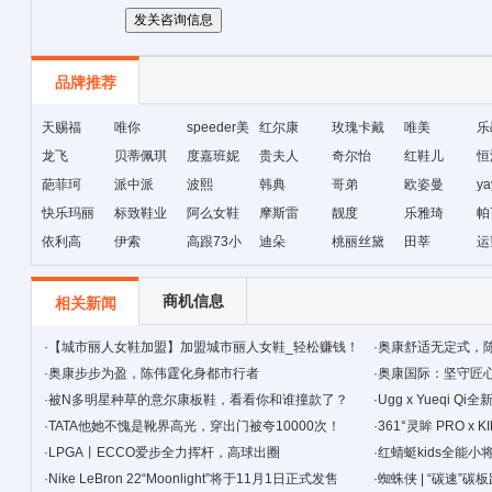
品牌推荐
天赐福
唯你
speeder美
红尔康
玫瑰卡戴
唯美
乐
龙飞
贝蒂佩琪
国暴龙
度嘉班妮
贵夫人
尔
奇尔怡
红鞋儿
恒
葩菲珂
派中派
波熙
韩典
哥弟
欧姿曼
ya
快乐玛丽
标致鞋业
阿么女鞋
摩斯雷
靓度
乐雅琦
帕
依利高
伊索
高跟73小
迪朵
桃丽丝黛
田莘
运
时
商机信息
相关新闻
·
【城市丽人女鞋加盟】加盟城市丽人女鞋_轻松赚钱！
·
奥康舒适无定式，
·
奥康步步为盈，陈伟霆化身都市行者
·
奥康国际：坚守匠心
·
被N多明星种草的意尔康板鞋，看看你和谁撞款了？
景
·
Ugg x Yueqi 
·
TATA他她不愧是靴界高光，穿出门被夸10000次！
·
361°灵眸 PRO 
·
LPGA丨ECCO爱步全力挥杆，高球出圈
跑鞋
·
红蜻蜓kids全能
·
Nike LeBron 22“Moonlight”将于11月1日正式发售
·
蜘蛛侠 | “碳速”