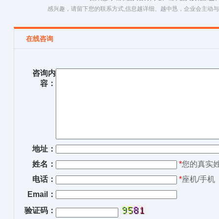
感兴趣，请留下您的联系方式,信息越详细、越中恳，企业会主动
在线咨询
咨询内
容：
地址：
姓名：
*
您的真实
电话：
*
座机/手机
Email：
验证码：