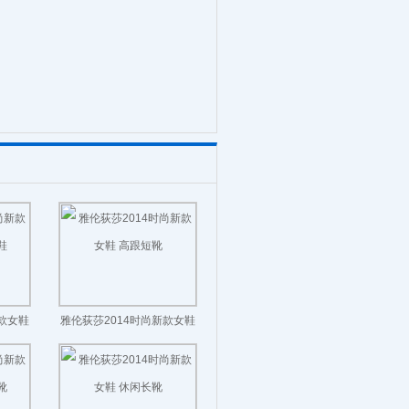
新款女鞋
雅伦荻莎2014时尚新款女鞋
高跟短靴