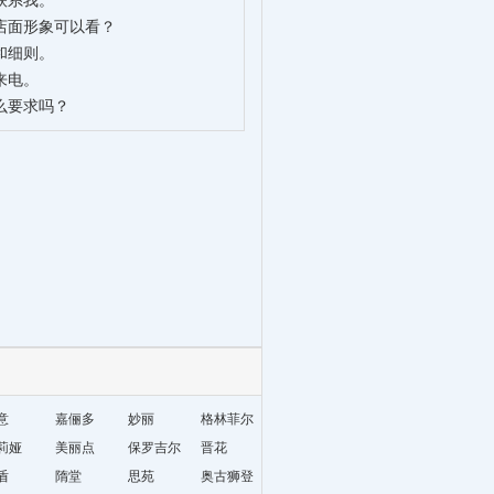
联系我。
店面形象可以看？
和细则。
来电。
么要求吗？
意
嘉俪多
妙丽
格林菲尔
莉娅
美丽点
保罗吉尔
晋花
盾
隋堂
思苑
奥古狮登