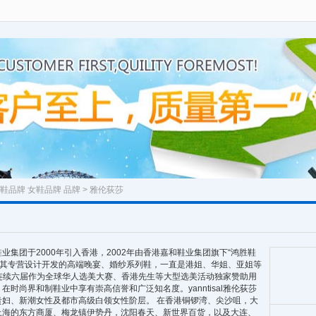
鞋品牌
女鞋品牌
品牌
> 雅伦荻莎
集团于2000年引入香港，2002年由香港嘉和鞋业集团旗下“鸿胜鞋
起，其专营设计开发的高端晚宴、婚纱系列鞋，一直是港姐、华姐、亚姐等
荻莎还连续六届作为全球华人选美大赛、香港先生等大型选美活动独家赞助用
时尚界和制鞋业中享有崇高信誉和广泛知名度。yanntisal雅伦荻莎
妇、新潮女性及都市高级白领女性阶层。 在香港铜锣湾、尖沙咀，大
上海的东方商厦、梅龙镇伊势丹，沈阳春天、新世界百货，以及大连、