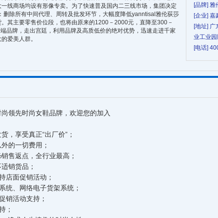
[品牌] 
大一线商场均设有形像专卖。为了快速普及国内二三线市场，集团决定
调整：删除所有中间代理、周转及批发环节，大幅度降低yanntisal雅伦荻莎
[企业]
其主要零售价位段，也将由原来的1200－2000元，直降至300－
[地址]
个一线高端品牌，走出宫廷，利用品牌及高质低价的绝对优势，迅速走进千家
业工业园
大的爱美人群。
[电话] 40
时尚领先时尚女鞋品牌，欢迎您的加入
，享受真正“出厂价”；
外的一切费用；
销售返点，全行业最高；
适销货品；
持店面促销活动；
系统、网络电子货架系统；
促销活动支持；
持；