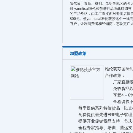
哈尔滨、青岛、成都、昆明等地区的各
对 yanntisal雅伦荻莎进行品牌战略
的产品价格，由工厂直接面对专卖店供货。
800元。使yanntisal雅伦荻莎这
万户，让利消费者和经销商，惠及更广
加盟政策
雅伦荻莎国际
合作政策：
厂家直接发货
免收货品以
享受4－6%
全程调换不
每季提供系列特价货品，以支
免费提供最先进ERP电子管理
提供开业促销货品支持；节庆
全程专家指导、培训、营运支