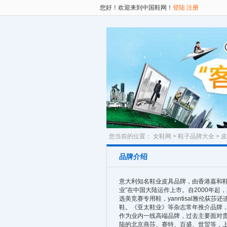
您好！欢迎来到中国鞋网！
登陆
注册
您当前的位置：
女鞋网
>
鞋子品牌大全
>
皮
品牌介绍
意大利知名鞋业皮具品牌，由香港嘉和鞋业
业”在中国大陆运作上市。自2000年
选美竞赛专用鞋，yanntisal雅伦
鞋。《亚太鞋业》等杂志常年推介品牌，在
作为业内一线高端品牌，过去主要面对贵
陆的北京燕莎、赛特、百盛、世贸等，