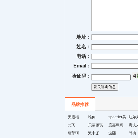
地址：
姓名：
电话：
Email：
验证码：
品牌推荐
天赐福
唯你
speeder美
红尔
龙飞
贝蒂佩琪
国暴龙
度嘉班妮
贵夫
葩菲珂
派中派
波熙
韩典