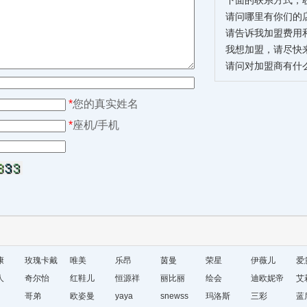
下面的联系方式，
请问哪里有你们的
请告诉我加盟费用
我想加盟，请尽快
请问对加盟商有什
*
您的真实姓名
*
座机/手机
康
玫瑰卡戴
唯美
乐昂
茵曼
荣星
伊薇儿
爱
人
尔
奇尔怡
红鞋儿
恒源祥
丽比丽
绘会
迪欧妮帝
艾
哥弟
欧姿曼
yaya
snewss
玛洛斯
盛
三彩
蓝