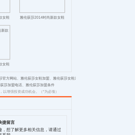
新款女鞋
雅伦荻莎2014时尚新款女鞋
休闲长靴
新款女鞋
荻莎官方网站、雅伦荻莎女鞋加盟、雅伦荻莎女鞋加
伦荻莎加盟电话、雅伦荻莎加盟条件
，以增强投资成功机会。（*为必项）
快捷留言
趣，想了解更多相关信息，请通过