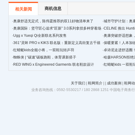
时
商机信息
相关新闻
·
奥康舒适无定式，陈伟霆推荐的双11好物清单来了
·
城市守护计划：奥
·
奥康国际：坚守匠心追求“匠新” 3.0系列拿捏多种穿着场
·
CELINE 推出 Hunt
景
·
Ugg x Yueqi Qi全新联名系列发售
·
奥康突破舒适想象
·
361°灵眸 PRO x KIKS 联名版：重新定义高街复古千禧
·
保暖要紧！人本加
跑鞋
·
红蜻蜓kids全能小将，一双鞋玩转乒羽
·
卓诗尼走进舒适圈
·
蜘蛛侠 | “碳速”碳板跑鞋，体育课新搭子
·
哈森HARSON拒
·
RED WING x Engineered Garments 联名鞋款设计
·
红蜻蜓kids 一双
关于我们
|
鞋网简介
|
|
成功案例
|
鞋网动
业务咨询热线：0592-5530217 / 180 2868 1251 中国电子商务行业