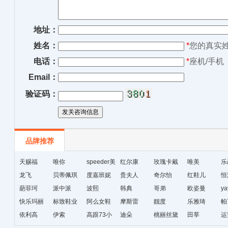
地址：
姓名：
*
您的真实
电话：
*
座机/手机
Email：
验证码：
品牌推荐
天赐福
唯你
speeder美
红尔康
玫瑰卡戴
唯美
乐
龙飞
贝蒂佩琪
国暴龙
度嘉班妮
贵夫人
尔
奇尔怡
红鞋儿
恒
葩菲珂
派中派
波熙
韩典
哥弟
欧姿曼
ya
快乐玛丽
标致鞋业
阿么女鞋
摩斯雷
靓度
乐雅琦
帕
依利高
伊索
高跟73小
迪朵
桃丽丝黛
田莘
运