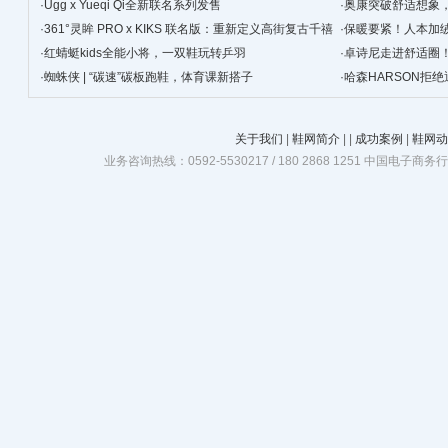
景
·
Ugg x Yueqi Qi全新联名系列发售
·
奥康突破舒适想象
·
361°灵眸 PRO x KIKS 联名版：重新定义高街复古千禧
·
保暖要紧！人本加
跑鞋
·
红蜻蜓kids全能小将，一双鞋玩转乒羽
·
卓诗尼走进舒适圈
·
蜘蛛侠 | “碳速”碳板跑鞋，体育课新搭子
·
哈森HARSON拒
关于我们
|
鞋网简介
|
|
成功案例
|
鞋网动
业务咨询热线：0592-5530217 / 180 2868 1251 中国电子商务行业