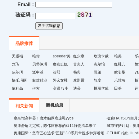
Email：
验证码：
品牌推荐
天赐福
唯你
speeder美
红尔康
玫瑰卡戴
唯美
乐
龙飞
贝蒂佩琪
国暴龙
度嘉班妮
贵夫人
尔
奇尔怡
红鞋儿
恒
葩菲珂
派中派
波熙
韩典
哥弟
欧姿曼
ya
快乐玛丽
标致鞋业
阿么女鞋
摩斯雷
靓度
乐雅琦
帕
依利高
伊索
高跟73小
迪朵
桃丽丝黛
田莘
运
时
商机信息
相关新闻
·
康奈增高神器！魔术贴厚底凉鞋yyds
·
哈森HARSON白
·
奥康舒适无定式，陈伟霆推荐的双11好物清单来了
鞋！
·
城市守护计划：奥
·
奥康国际：坚守匠心追求“匠新” 3.0系列拿捏多种穿着场
·
CELINE 推出 Hunt