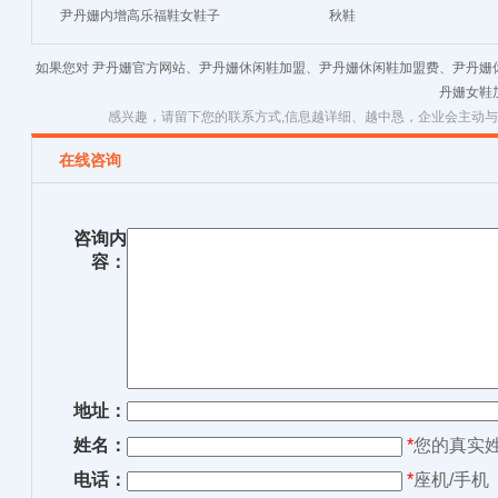
尹丹姗内增高乐福鞋女鞋子
秋鞋
新款冬季加绒兔毛保暖女棉
如果您对 尹丹姗官方网站、尹丹姗休闲鞋加盟、尹丹姗休闲鞋加盟费、尹丹姗
鞋英伦风小皮鞋
丹姗女鞋
感兴趣，请留下您的联系方式,信息越详细、越中恳，企业会主动
在线咨询
咨询内
容：
地址：
姓名：
*
您的真实
电话：
*
座机/手机